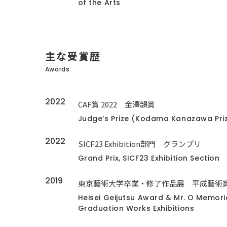
of the Arts
主な受賞歴
Awards
2022
CAF賞 2022 金澤韻賞
Judge’s Prize (Kodama Kanazawa Pri
2022
SICF23 Exhibition部門 グランプリ
Grand Prix, SICF23 Exhibition Section
2019
東京藝術大学卒業・修了作品展 平成藝術
Heisei Geijutsu Award & Mr. O Memorial
Graduation Works Exhibitions