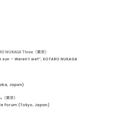
NUKAGA Three（東京）
he sun – Weren’t we?”, KOTARO NUKAGA
uoka, Japan)
ラム（東京）
de Forum (Tokyo, Japan)