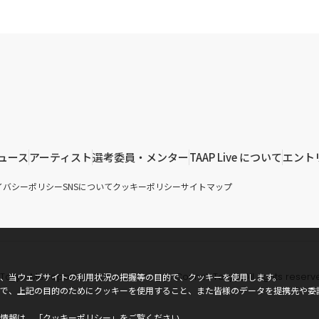
ュース
アーティスト
選考委員・メンター
TAAP Live について
エント
イバシーポリシー
SNSについて
クッキーポリシー
サイトマップ
Tokyo Metropolitan Government, Arts Council Tokyo.
All rights reserv
、当ウェブサイトの利用状況の把握等の目的で、クッキーを使用します。
で、上記の目的のためにクッキーを使用すること、また皆様のデータを提携先や委
情報は、「
クッキーポリシー
」をご覧ください。