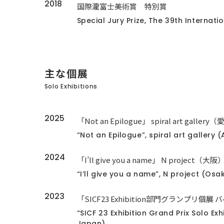
2018
国際瀧富士美術賞 特別賞
Special Jury Prize, The 39th Internati
主な個展
Solo Exhibitions
2025
「Not an Epilogue」 spiral art gallery
“Not an Epilogue”, spiral art gallery (
2024
「I’ll give you a name」 N project（大阪
“I’ll give you a name”, N project (Os
2023
「SICF23 Exhibition部門グランプリ
“SICF 23 Exhibition Grand Prix Solo Ex
Japan)