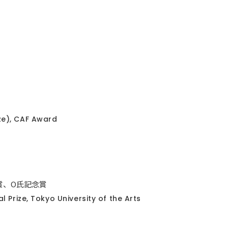
ze), CAF Award
賞、O氏記念賞
 Prize, Tokyo University of the Arts