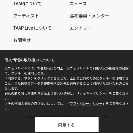
TAAPについて
ニュース
アーティスト
選考委員・メンター
TAAP Live について
エントリー
お問合せ
個人情報の取り扱いについて
当ウェブサイトでは、お客様利用の向上、当ウェブサイトの利用状況の把握等の目的
サイトポリシー
プライバシーポリシー
で、クッキーを使用します。
「同意する」ボタンをクリックすることで、上記の目的のためにクッキーを使用する
SNSについて
クッキーポリシー
こと、また皆様のデータを提携先や委託先と共有することに同意いただいたものとみ
なします。
サイトマップ
同意の取り消し方法を含めたより詳しい情報は、「
クッキーポリシー
」をご覧くださ
い。
※その他個人情報の取り扱いについては、「
プライバシーポリシー
」をご参照くださ
い。
© Tokyo Metropolitan Government, Arts Council Tokyo.
All rights reserved.
同意する